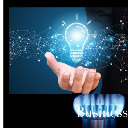
Uti
Re
Asc
Gr
En
Business
Ide