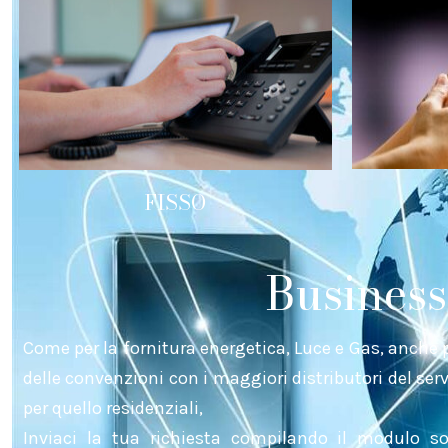
FISSO
Business
Come per la fornitura energetica, Luce e Gas, anche pe
delle convenzioni con i maggiori distributori del serv
per quello residenziali,
Inviaci la tua richiesta compilando il modulo so