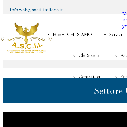
info.web@ascii-italiane.it
f
i
y
Home
CHI SIAMO
Servizi
Chi Siamo
Ass
Contattaci
Fo
Settore 
Adesione
Asc
Convenzioni
Ac