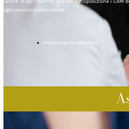
Lavora in AUTONOMIA, avendo a disposizione i CRM de
ogni servizio e consulenza.
Dig
Mar
Invia la tua candidatura
Pri
As