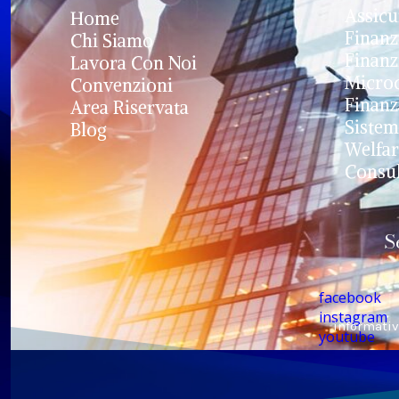
Assicu
Home
Finanz
Chi Siamo
Finanz
Lavora Con Noi
Microc
Convenzioni
Finanz
Area Riservata
Sistem
Blog
Welfar
Consul
S
facebook
instagram
informativ
youtube