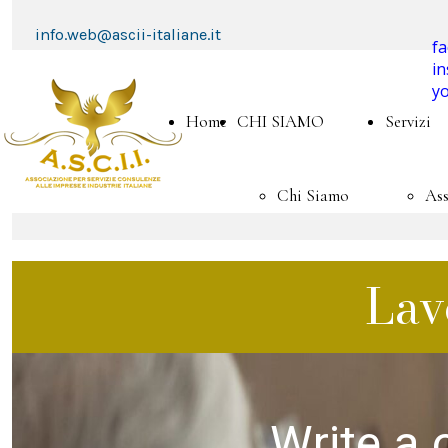
info.web@ascii-italiane.it
f
i
y
Home
CHI SIAMO
Servizi
Chi Siamo
Ass
Contattaci
Fo
Lav
Adesione
Asc
Convenzioni
Ac
Write a c