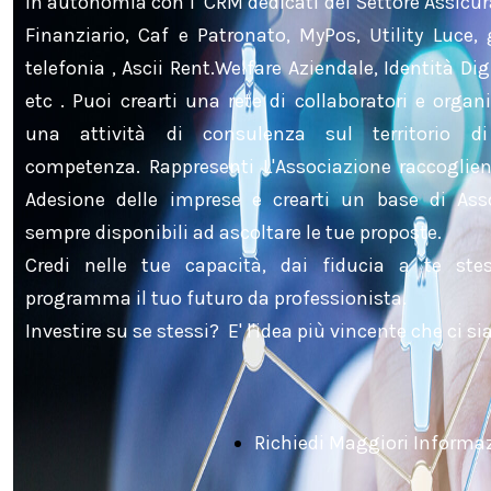
in autonomia con i CRM dedicati del Settore Assicur
Finanziario, Caf e Patronato, MyPos, Utility Luce,
telefonia , Ascii Rent.Welfare Aziendale, Identità Dig
etc . Puoi crearti una rete di collaboratori e organ
una attività di consulenza sul territorio d
competenza. Rappresenti L'Associazione raccoglien
Adesione delle imprese e crearti un base di Asso
sempre disponibili ad ascoltare le tue proposte.
Credi nelle tue capacità, dai fiducia a te ste
programma il tuo futuro da professionista.
Investire su se stessi? E' l'idea più vincente che ci sia
Richiedi Maggiori Informa