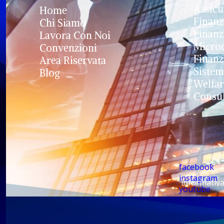
Assicu
Home
Finanz
Chi Siamo
Finanz
Lavora Con Noi
Microc
Convenzioni
Finanz
Area Riservata
Sistem
Blog
Welfar
Consul
facebook
instagram
informativa
youtube