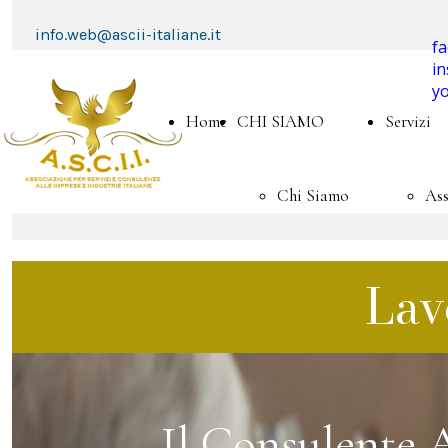
info.web@ascii-italiane.it
f
i
y
Home
CHI SIAMO
Servizi
Chi Siamo
Ass
Contattaci
Fo
Lav
Adesione
Asc
Convenzioni
Ac
Il Consulente A