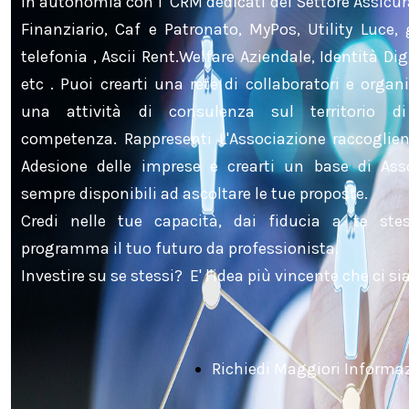
in autonomia con i CRM dedicati del Settore Assicur
Finanziario, Caf e Patronato, MyPos, Utility Luce,
telefonia , Ascii Rent.Welfare Aziendale, Identità Dig
etc . Puoi crearti una rete di collaboratori e organ
una attività di consulenza sul territorio d
competenza. Rappresenti L'Associazione raccoglien
Adesione delle imprese e crearti un base di Asso
sempre disponibili ad ascoltare le tue proposte.
Credi nelle tue capacità, dai fiducia a te ste
programma il tuo futuro da professionista.
Investire su se stessi? E' l'idea più vincente che ci sia
Richiedi Maggiori Informa