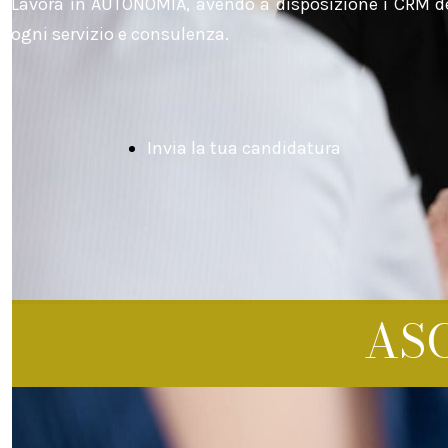
Lavora in AUTONOMIA, avendo a disposizione i CRM de
ogni servizio e consulenza.
Dig
Mar
Invia la tua candidatura
Pri
AS